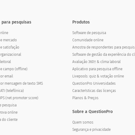
 para pesquisas
Produtos
nline
Software de pesquisa
de mercado
Comunidade online
e satisfação
Amostra de respondentes para pesquis
rganizacional
Software de gestão da experiência do cl
eitoral
Avaliação 360º & clima laboral
e campo (offline)
Aplicativo para pesquisa offline
or email
Livepools: quiz & votação online
por mensagem de texto SMS
QuestionPro Universidades
ATI (telefônica)
Características das licenças
PS (net promoter score)
Planos & Preços
e pesquisa
Sobre a QuestionPro
rova online
a do cliente
Quem somos
Segurança e privacidade