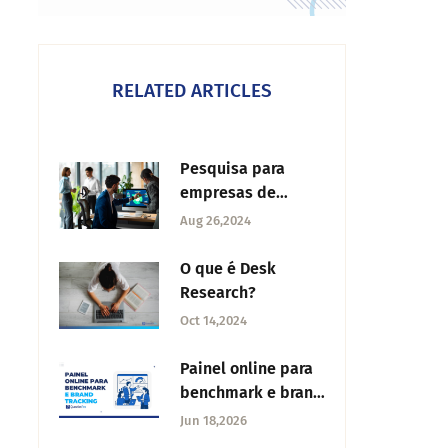
RELATED ARTICLES
Pesquisa para
empresas de
tecnologia: tipos e
Aug 26,2024
como fazer
O que é Desk
Research?
Oct 14,2024
Painel online para
benchmark e brand
tracking: como a
Jun 18,2026
QuestionPro apoia