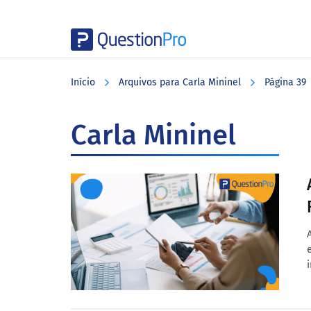
Skip
Skip
Skip
to
to
to
Início
Arquivos para Carla Mininel
Página 39
main
primary
footer
content
sidebar
Carla Mininel