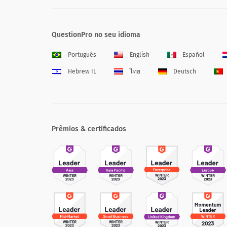
QuestionPro no seu idioma
Português
English
Español
Hebrew IL
ไทย
Deutsch
Prêmios & certificados