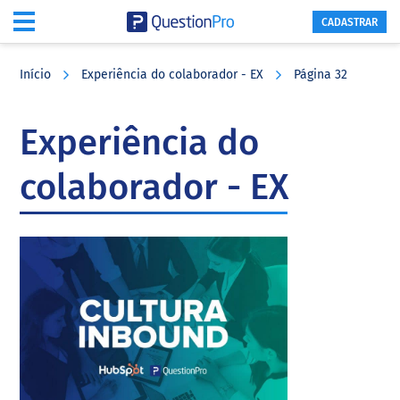
CADASTRAR
Skip
Skip
Skip
to
to
to
Início
Experiência do colaborador - EX
Página 32
main
primary
footer
content
sidebar
Experiência do
colaborador - EX