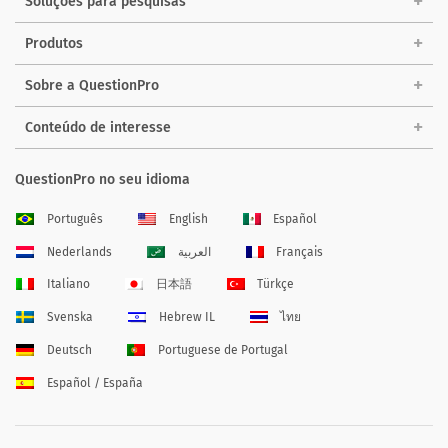
Soluções para pesquisas
Produtos
Sobre a QuestionPro
Conteúdo de interesse
QuestionPro no seu idioma
Português
English
Español
Nederlands
العربية
Français
Italiano
日本語
Türkçe
Svenska
Hebrew IL
ไทย
Deutsch
Portuguese de Portugal
Español / España