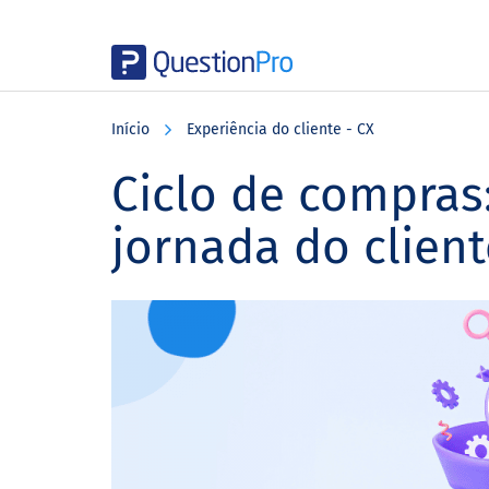
Skip
Skip
Skip
to
to
to
Início
Experiência do cliente - CX
main
primary
footer
content
sidebar
Ciclo de compras
jornada do client