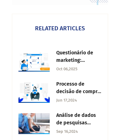
RELATED ARTICLES
Questionário de
marketing:
importância e
Oct 06,2025
como usar
Processo de
decisão de compra:
entenda como
Jun 17,2024
funciona e etapas
Análise de dados
de pesquisas
qualitativas
Sep 16,2024