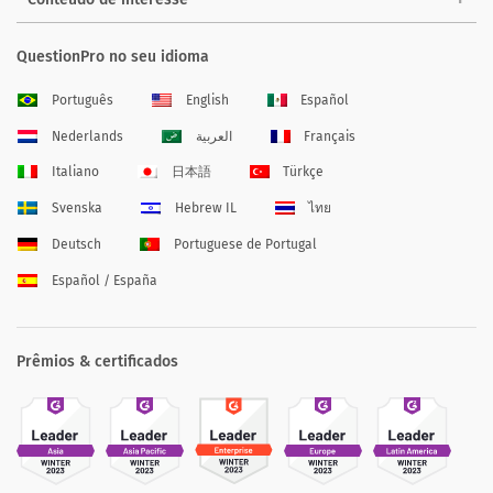
QuestionPro no seu idioma
Português
English
Español
Nederlands
العربية
Français
Italiano
日本語
Türkçe
Svenska
Hebrew IL
ไทย
Deutsch
Portuguese de Portugal
Español / España
Prêmios & certificados