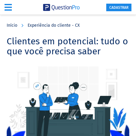
CADASTRAR
Skip
Skip
Skip
to
to
to
Início
Experiência do cliente - CX
main
primary
footer
content
sidebar
Clientes em potencial: tudo o
que você precisa saber