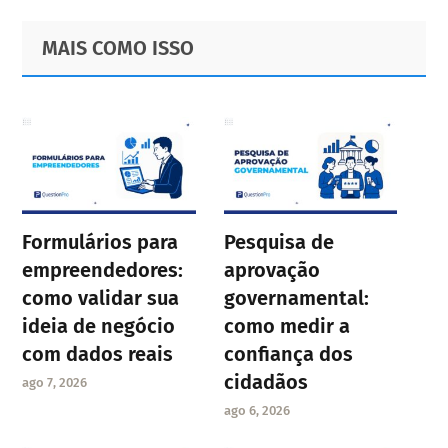
Primary
Footer
MAIS COMO ISSO
Sidebar
Formulários para
Pesquisa de
empreendedores:
aprovação
como validar sua
governamental:
ideia de negócio
como medir a
com dados reais
confiança dos
cidadãos
ago 7, 2026
ago 6, 2026