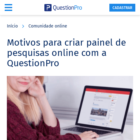
CADASTRAR
Skip
Skip
Skip
to
to
to
Início
Comunidade online
main
primary
footer
content
sidebar
Motivos para criar painel de
pesquisas online com a
QuestionPro