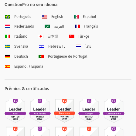
QuestionPro no seu idioma
Português
English
Español
Nederlands
العربية
Français
Italiano
日本語
Türkçe
Svenska
Hebrew IL
ไทย
Deutsch
Portuguese de Portugal
Español / España
Prêmios & certificados