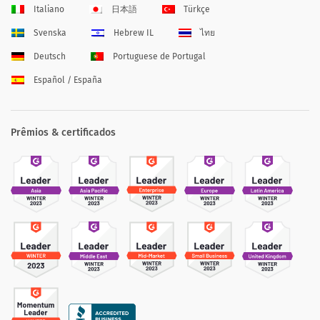
Italiano
日本語
Türkçe
Svenska
Hebrew IL
ไทย
Deutsch
Portuguese de Portugal
Español / España
Prêmios & certificados