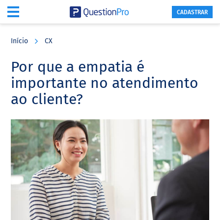
CADASTRAR
Skip
Skip
Skip
to
to
to
Início
CX
main
primary
footer
content
sidebar
Por que a empatia é
importante no atendimento
ao cliente?