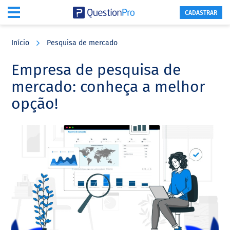
CADASTRAR
Skip
Skip
Skip
to
to
to
Início
Pesquisa de mercado
main
primary
footer
content
sidebar
Empresa de pesquisa de
mercado: conheça a melhor
opção!