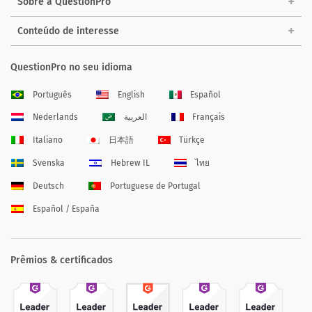
Sobre a QuestionPro
Conteúdo de interesse
QuestionPro no seu idioma
Português
English
Español
Nederlands
العربية
Français
Italiano
日本語
Türkçe
Svenska
Hebrew IL
ไทย
Deutsch
Portuguese de Portugal
Español / España
Prêmios & certificados