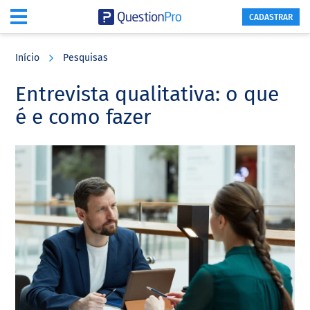
CADASTRAR
Skip
Skip
Skip
to
to
to
Início
Pesquisas
main
primary
footer
content
sidebar
Entrevista qualitativa: o que
é e como fazer