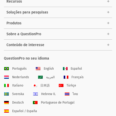
Recursos
Soluções para pesquisas
Produtos
Sobre a QuestionPro
Conteúdo de interesse
QuestionPro no seu idioma
Português
English
Español
Nederlands
العربية
Français
Italiano
日本語
Türkçe
Svenska
Hebrew IL
ไทย
Deutsch
Portuguese de Portugal
Español / España