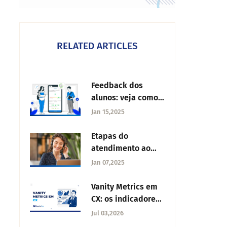
RELATED ARTICLES
Feedback dos
alunos: veja como
coletar
Jan 15,2025
Etapas do
atendimento ao
cliente
Jan 07,2025
Vanity Metrics em
CX: os indicadores
que você deveria
Jul 03,2026
parar de