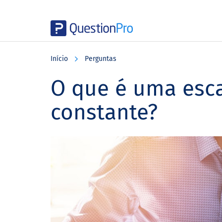
Skip
Skip
Skip
to
to
to
Início
Perguntas
main
primary
footer
content
sidebar
O que é uma esc
constante?