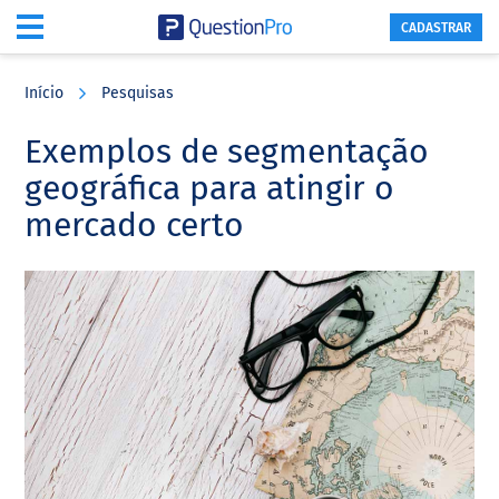
CADASTRAR
Skip
Skip
Skip
to
to
to
Início
Pesquisas
main
primary
footer
content
sidebar
Exemplos de segmentação
geográfica para atingir o
mercado certo