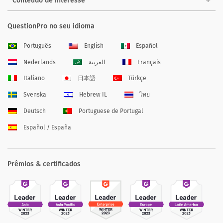
Conteúdo de interesse
QuestionPro no seu idioma
Português
English
Español
Nederlands
العربية
Français
Italiano
日本語
Türkçe
Svenska
Hebrew IL
ไทย
Deutsch
Portuguese de Portugal
Español / España
Prêmios & certificados