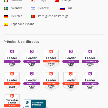
Italiano
日本語
Türkçe
Svenska
Hebrew IL
ไทย
Deutsch
Portuguese de Portugal
Español / España
Prêmios & certificados