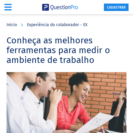
CADASTRAR
Skip
Skip
Skip
to
to
to
Início
Experiência do colaborador - EX
main
primary
footer
content
sidebar
Conheça as melhores
ferramentas para medir o
ambiente de trabalho