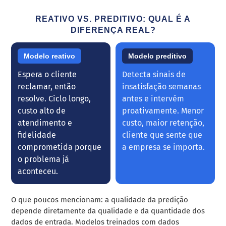
REATIVO VS. PREDITIVO: QUAL É A
DIFERENÇA REAL?
Modelo reativo
Modelo preditivo
Espera o cliente
Detecta sinais de
reclamar, então
insatisfação semanas
resolve. Ciclo longo,
antes e intervém
custo alto de
proativamente. Menor
atendimento e
custo, maior retenção,
fidelidade
cliente que sente que
comprometida porque
a empresa se importa.
o problema já
aconteceu.
O que poucos mencionam: a qualidade da predição
depende diretamente da qualidade e da quantidade dos
dados de entrada. Modelos treinados com dados