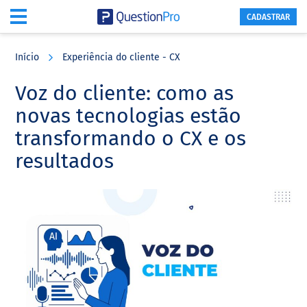
CADASTRAR
Skip
Skip
Skip
to
to
to
Início
Experiência do cliente - CX
main
primary
footer
content
sidebar
Voz do cliente: como as
novas tecnologias estão
transformando o CX e os
resultados