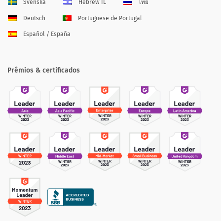
Svenska
Hebrew IL
ไทย
Deutsch
Portuguese de Portugal
Español / España
Prêmios & certificados