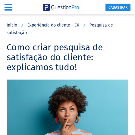
CADASTRAR
Skip
Skip
Skip
to
to
to
Início
Experiência do cliente - CX
Pesquisa de
main
primary
footer
satisfação
content
sidebar
Como criar pesquisa de
satisfação do cliente:
explicamos tudo!