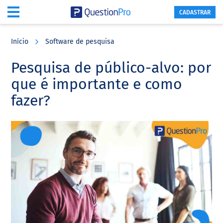
CADASTRAR
Skip
Skip
Skip
to
to
to
Início
Software de pesquisa
main
primary
footer
content
sidebar
Pesquisa de público-alvo: por
que é importante e como
fazer?