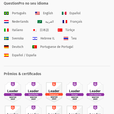
QuestionPro no seu idioma
Português
English
Español
Nederlands
العربية
Français
Italiano
日本語
Türkçe
Svenska
Hebrew IL
ไทย
Deutsch
Portuguese de Portugal
Español / España
Prêmios & certificados