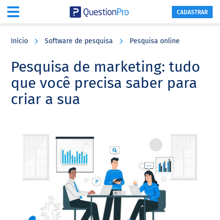
CADASTRAR
Skip
Skip
Skip
to
to
to
Início
Software de pesquisa
Pesquisa online
main
primary
footer
content
sidebar
Pesquisa de marketing: tudo
que você precisa saber para
criar a sua