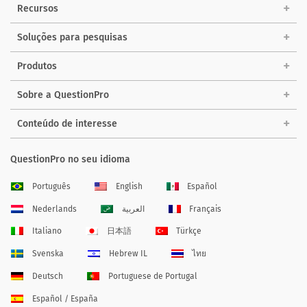
Recursos
Soluções para pesquisas
Produtos
Sobre a QuestionPro
Conteúdo de interesse
QuestionPro no seu idioma
Português
English
Español
Nederlands
العربية
Français
Italiano
日本語
Türkçe
Svenska
Hebrew IL
ไทย
Deutsch
Portuguese de Portugal
Español / España