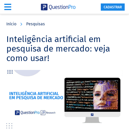
CADASTRAR
Skip
Skip
Skip
to
to
to
Início
Pesquisas
main
primary
footer
content
sidebar
Inteligência artificial em
pesquisa de mercado: veja
como usar!