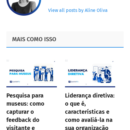
View all posts by Aline Oliva
Primary
Footer
MAIS COMO ISSO
Sidebar
Pesquisa para
Liderança diretiva:
museus: como
o que é,
capturar o
características e
feedback do
como avaliá-la na
visitante e
sua organização