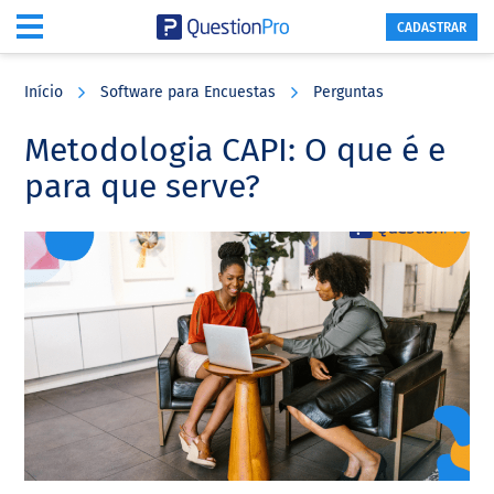
CADASTRAR
Skip
Skip
Skip
to
to
to
Início
Software para Encuestas
Perguntas
main
primary
footer
content
sidebar
Metodologia CAPI: O que é e
para que serve?