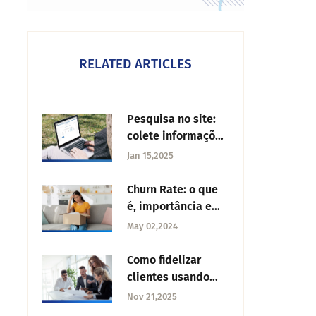
RELATED ARTICLES
Pesquisa no site:
colete informações
de seus visitantes
Jan 15,2025
Churn Rate: o que
é, importância e
como evitar
May 02,2024
Como fidelizar
clientes usando
estratégias de
Nov 21,2025
marketing