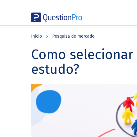
Skip
Skip
Skip
to
to
to
Início
Pesquisa de mercado
main
primary
footer
content
sidebar
Como selecionar
estudo?