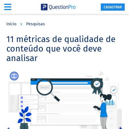
CADASTRAR
Skip
Skip
Skip
to
to
to
Início
Pesquisas
main
primary
footer
content
sidebar
11 métricas de qualidade de
conteúdo que você deve
analisar