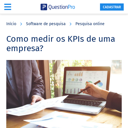
CADASTRAR
Skip
Skip
Skip
to
to
to
Início
Software de pesquisa
Pesquisa online
main
primary
footer
content
sidebar
Como medir os KPIs de uma
empresa?