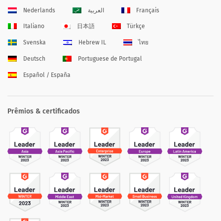
Nederlands
العربية
Français
Italiano
日本語
Türkçe
Svenska
Hebrew IL
ไทย
Deutsch
Portuguese de Portugal
Español / España
Prêmios & certificados