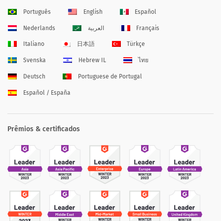
Português
English
Español
Nederlands
العربية
Français
Italiano
日本語
Türkçe
Svenska
Hebrew IL
ไทย
Deutsch
Portuguese de Portugal
Español / España
Prêmios & certificados