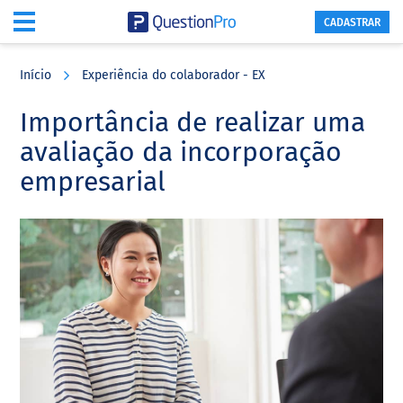
CADASTRAR
Skip
Skip
Skip
to
to
to
Início
Experiência do colaborador - EX
main
primary
footer
content
sidebar
Importância de realizar uma
avaliação da incorporação
empresarial