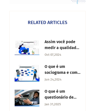
RELATED ARTICLES
Assim você pode
medir a qualidade
no atendimento ao
Oct 07,2024
cliente
O que é um
sociograma e como
criá-lo?
Jun 24,2024
O que é um
questionário de
atitude?
Jan 31,2025