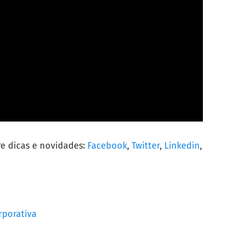
re dicas e novidades:
Facebook
,
Twitter
,
Linkedin
,
rporativa