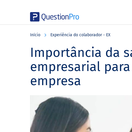
Skip
Skip
Skip
to
to
to
Início
Experiência do colaborador - EX
main
primary
footer
content
sidebar
Importância da s
empresarial para
empresa