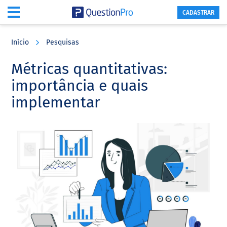
CADASTRAR
Skip
Skip
Skip
to
to
to
Início
Pesquisas
main
primary
footer
content
sidebar
Métricas quantitativas:
importância e quais
implementar