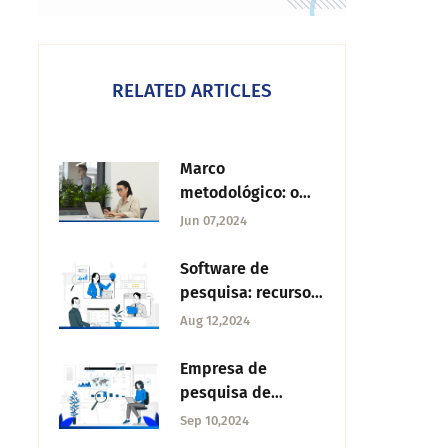
RELATED ARTICLES
Marco
metodológico: o
que é e como
Jun 07,2024
fazer?
Software de
pesquisa: recursos
e exemplos
Aug 12,2024
Empresa de
pesquisa de
mercado: conheça
Sep 10,2024
a melhor opção!