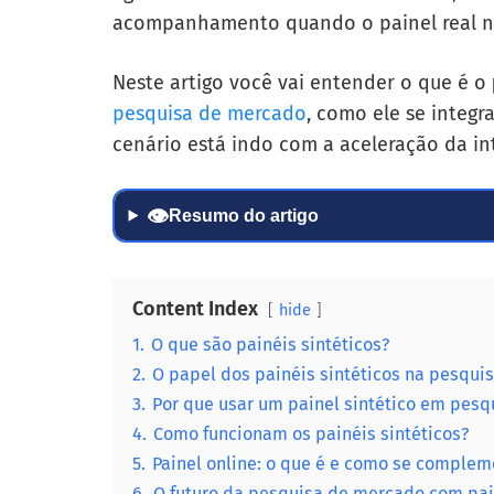
acompanhamento quando o painel real não
Neste artigo você vai entender o que é o
pesquisa de mercado
, como ele se integ
cenário está indo com a aceleração da inte
👁
Resumo do artigo
Content Index
hide
1.
O que são painéis sintéticos?
2.
O papel dos painéis sintéticos na pesqu
3.
Por que usar um painel sintético em pes
4.
Como funcionam os painéis sintéticos?
5.
Painel online: o que é e como se complem
6.
O futuro da pesquisa de mercado com pai