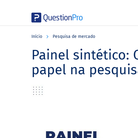
Skip
Skip
Skip
to
to
to
Início
Pesquisa de mercado
main
primary
footer
content
sidebar
Painel sintético:
papel na pesqui