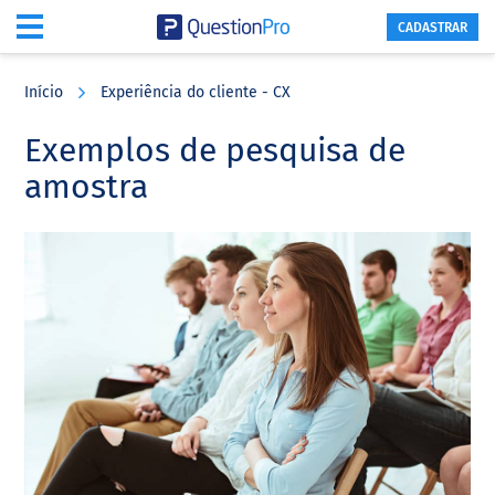
CADASTRAR
Skip
Skip
Skip
to
to
to
Início
Experiência do cliente - CX
main
primary
footer
content
sidebar
Exemplos de pesquisa de
amostra