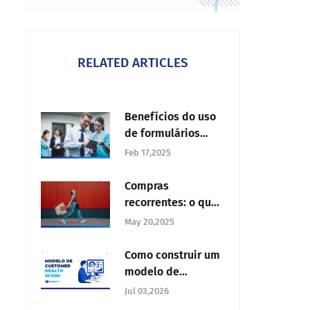
RELATED ARTICLES
Benefícios do uso
de formulários
médicos
Feb 17,2025
Compras
recorrentes: o que
são e como
May 20,2025
impulsioná-las
Como construir um
modelo de
customer health
Jul 03,2026
score que