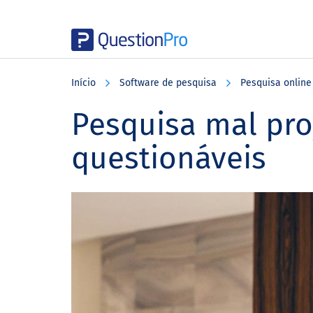
Skip
Skip
Skip
to
to
to
Início
Software de pesquisa
Pesquisa online
main
primary
footer
content
sidebar
Pesquisa mal pro
questionáveis