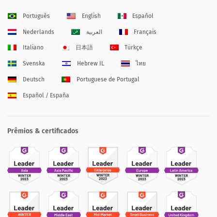
Português
English
Español
Nederlands
العربية
Français
Italiano
日本語
Türkçe
Svenska
Hebrew IL
ไทย
Deutsch
Portuguese de Portugal
Español / España
Prêmios & certificados