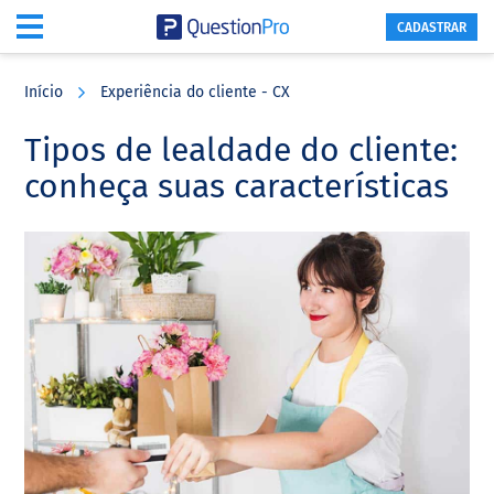
CADASTRAR
Skip
Skip
Skip
to
to
to
Início
Experiência do cliente - CX
main
primary
footer
content
sidebar
Tipos de lealdade do cliente:
conheça suas características