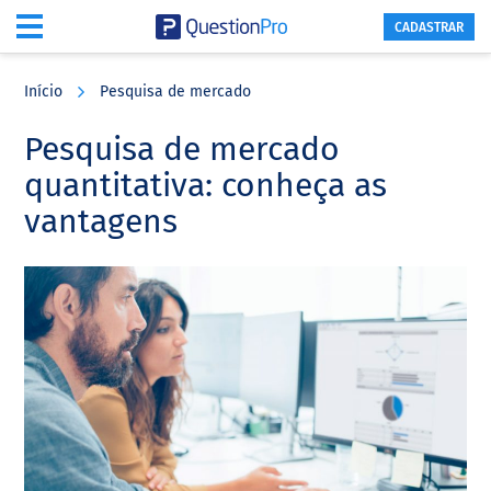
CADASTRAR
Skip
Skip
Skip
to
to
to
Início
Pesquisa de mercado
main
primary
footer
content
sidebar
Pesquisa de mercado
quantitativa: conheça as
vantagens