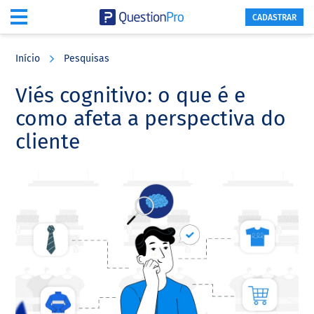
CADASTRAR
Skip
Skip
Skip
to
to
to
Início
Pesquisas
main
primary
footer
content
sidebar
Viés cognitivo: o que é e
como afeta a perspectiva do
cliente