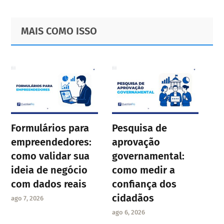
Primary
Footer
MAIS COMO ISSO
Sidebar
Formulários para
Pesquisa de
empreendedores:
aprovação
como validar sua
governamental:
ideia de negócio
como medir a
com dados reais
confiança dos
cidadãos
ago 7, 2026
ago 6, 2026