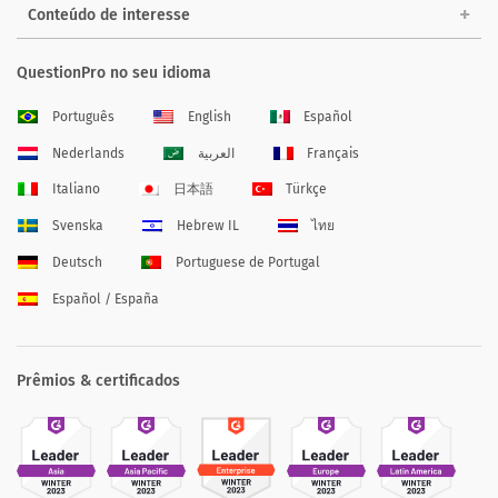
Conteúdo de interesse
QuestionPro no seu idioma
Português
English
Español
Nederlands
العربية
Français
Italiano
日本語
Türkçe
Svenska
Hebrew IL
ไทย
Deutsch
Portuguese de Portugal
Español / España
Prêmios & certificados