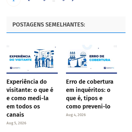
pages
omitted
to
to
to
to
Primary
Footer
POSTAGENS SEMELHANTES:
page
page
page
Sidebar
page
Experiência do
Erro de cobertura
visitante: o que é
em inquéritos: o
e como medi-la
que é, tipos e
em todos os
como preveni-lo
canais
Aug 4, 2026
Aug 5, 2026