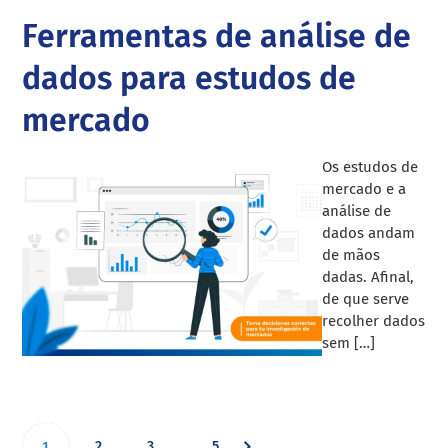
Ferramentas de análise de
dados para estudos de
mercado
Os estudos de
mercado e a
análise de
dados andam
de mãos
dadas. Afinal,
de que serve
recolher dados
sem […]
Interim
Go
Go
Go
Go
2
3
5
…
1