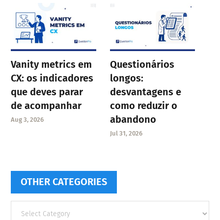
Vanity metrics em
Questionários
CX: os indicadores
longos:
que deves parar
desvantagens e
de acompanhar
como reduzir o
abandono
Aug 3, 2026
Jul 31, 2026
OTHER CATEGORIES
Other
categories