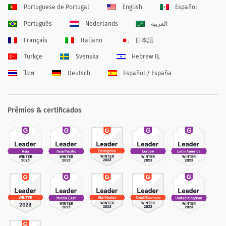
Portuguese de Portugal
English
Español
Português
Nederlands
العربية
Français
Italiano
日本語
Türkçe
Svenska
Hebrew IL
ไทย
Deutsch
Español / España
Prêmios & certificados