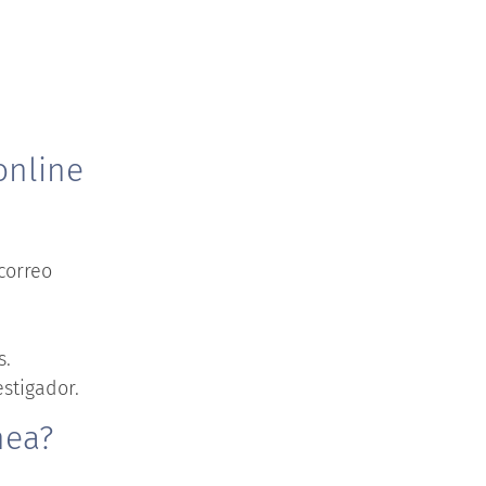
online
correo
s.
stigador.
nea?