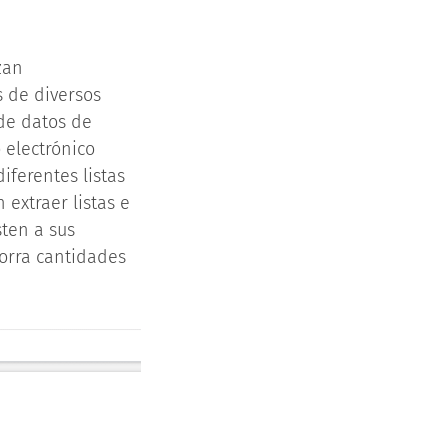
zan
s de diversos
de datos de
o electrónico
ferentes listas
 extraer listas e
sten a sus
ahorra cantidades