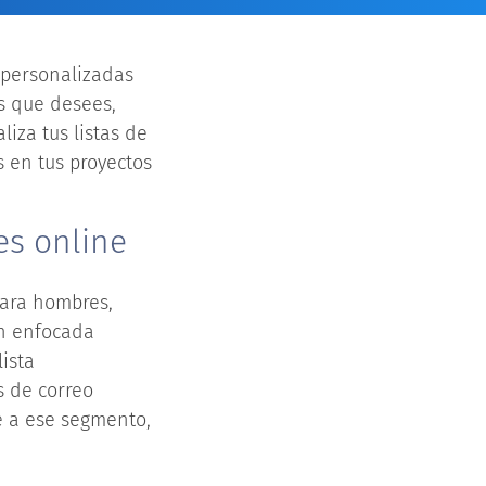
o personalizadas
s que desees,
liza tus listas de
s en tus proyectos
es online
para hombres,
ón enfocada
ista
s de correo
e a ese segmento,