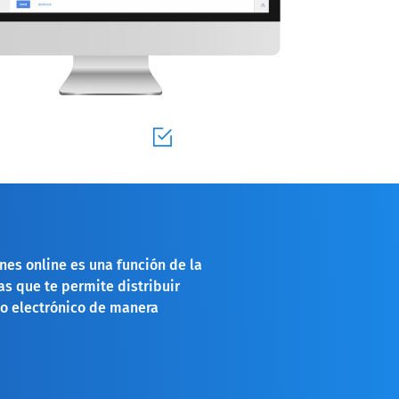
nes online es una función de la
s que te permite distribuir
eo electrónico de manera