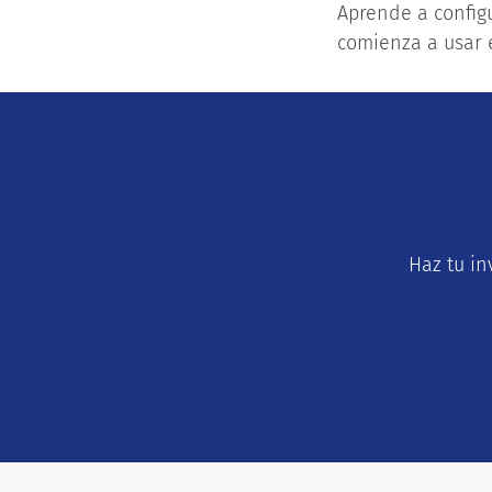
Aprende a configu
comienza a usar 
Haz tu in