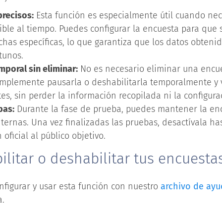
precisos:
Esta función es especialmente útil cuando nece
ble al tiempo. Puedes configurar la encuesta para que s
chas específicas, lo que garantiza que los datos obteni
tunos.
poral sin eliminar:
No es necesario eliminar una encue
implemente pausarla o deshabilitarla temporalmente y v
es, sin perder la información recopilada ni la configura
bas:
Durante la fase de prueba, puedes mantener la enc
nternas. Una vez finalizadas las pruebas, desactívala h
 oficial al público objetivo.
litar o deshabilitar tus encuesta
figurar y usar esta función con nuestro
archivo de ay
a.