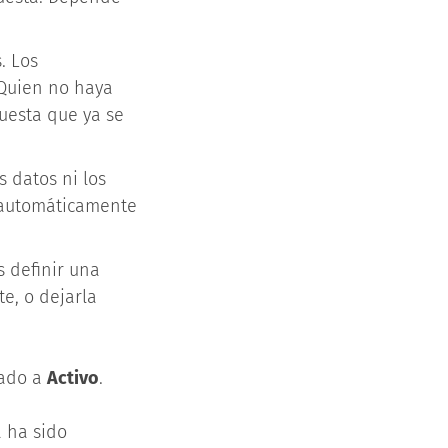
. Los
 Quien no haya
uesta que ya se
s datos ni los
e automáticamente
s definir una
e, o dejarla
tado a
Activo
.
a ha sido