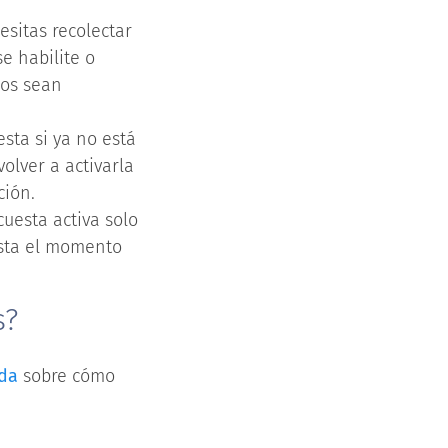
sitas recolectar
e habilite o
dos sean
sta si ya no está
olver a activarla
ción.
uesta activa solo
asta el momento
s?
uda
sobre cómo