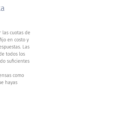
ta
 las cuotas de
ijo en costo y
espuestas. Las
de todos los
do suficientes
pensas como
ue hayas