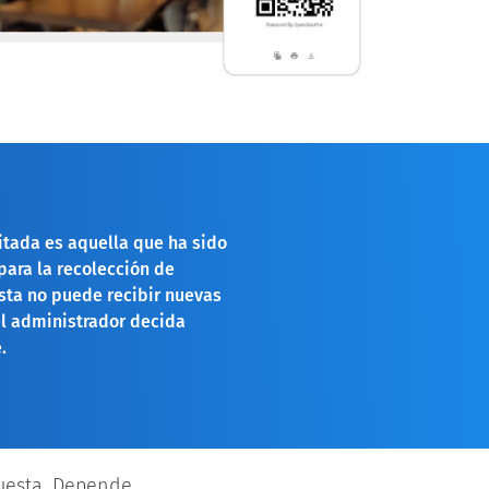
tada es aquella que ha sido
para la recolección de
sta no puede recibir nuevas
l administrador decida
.
uesta. Depende