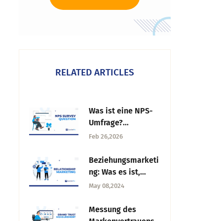
RELATED ARTICLES
Was ist eine NPS-
Umfrage?
Beispiele, Typen
Feb 26,2026
und
Bewertungsleitfad
Beziehungsmarketi
en
ng: Was es ist,
Beispiele & die 7
May 08,2024
wichtigsten
Vorteile
Messung des