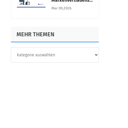
Markenvertrauens:
Wie man Vertrauen
Mar 09,2026
mit Umfragen misst
MEHR THEMEN
MEHR
THEMEN