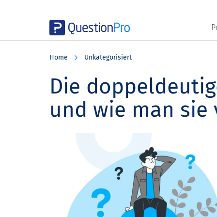
P
Skip
Skip
Skip
to
to
to
Home
Unkategorisiert
main
primary
footer
content
sidebar
Die doppeldeutige
und wie man sie