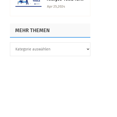
Ihr Unternehmen
Apr 25,2024
im Jahr 2024
MEHR THEMEN
MEHR
THEMEN