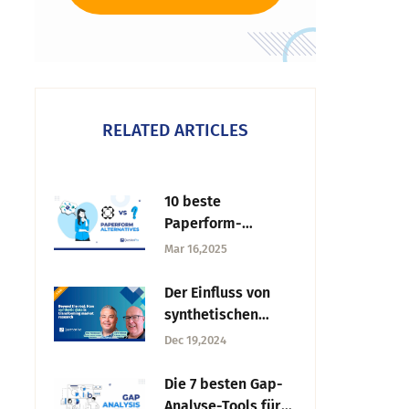
RELATED ARTICLES
10 beste
Paperform-
Alternativen zum
Mar 16,2025
Erstellen von
Formularen und
Der Einfluss von
Umfragen
synthetischen
Daten auf die
Dec 19,2024
moderne Forschung
Die 7 besten Gap-
Analyse-Tools für