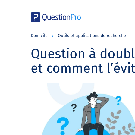
Skip
Skip
Skip
to
to
to
Domicile
Outils et applications de recherche
main
primary
footer
content
sidebar
Question à double
et comment l’évi