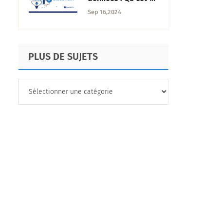
que c'est,
Sep 16,2024
importance,
processus + cas
d'utilisation
PLUS DE SUJETS
PLUS
DE
SUJETS