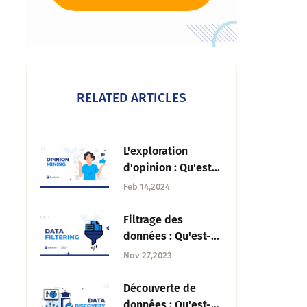
RELATED ARTICLES
L'exploration
d'opinion : Qu'est-
ce que c'est, types
Feb 14,2024
et techniques à
suivre
Filtrage des
données : Qu'est-ce
que c'est,
Nov 27,2023
utilisations,
avantages et
Découverte de
exemples
données : Qu'est-ce