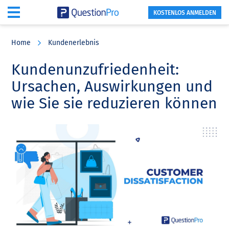
KOSTENLOS ANMELDEN
Skip
Skip
Skip
to
to
to
Home
Kundenerlebnis
main
primary
footer
content
sidebar
Kundenunzufriedenheit:
Ursachen, Auswirkungen und
wie Sie sie reduzieren können