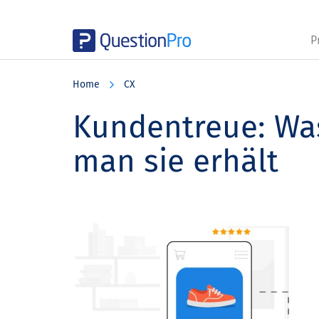
P
Skip
Skip
Skip
to
to
to
Home
CX
main
primary
footer
content
sidebar
Kundentreue: Was
man sie erhält