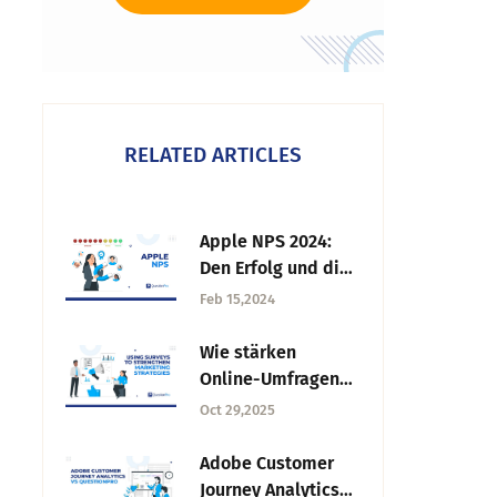
RELATED ARTICLES
Apple NPS 2024:
Den Erfolg und die
Implementierung
Feb 15,2024
verstehen
Wie stärken
Online-Umfragen
die
Oct 29,2025
Marketingstrategie
n?
Adobe Customer
Journey Analytics