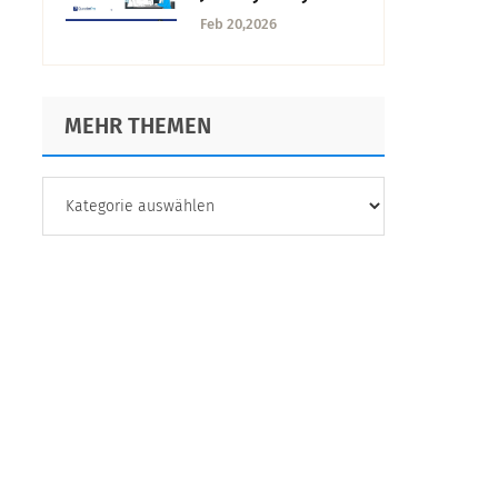
vs. QuestionPro: Ein
Feb 20,2026
detaillierter
Vergleich
MEHR THEMEN
MEHR
THEMEN