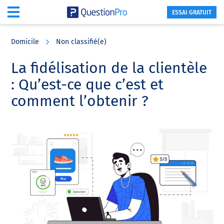
ESSAI GRATUIT
Skip
Skip
Skip
to
to
to
Domicile
Non classifié(e)
main
primary
footer
content
sidebar
La fidélisation de la clientèle
: Qu’est-ce que c’est et
comment l’obtenir ?