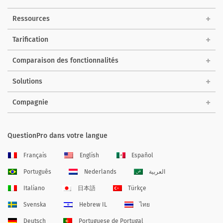
Ressources
Tarification
Comparaison des fonctionnalités
Solutions
Compagnie
QuestionPro dans votre langue
Français
English
Español
Português
Nederlands
العربية
Italiano
日本語
Türkçe
Svenska
Hebrew IL
ไทย
Deutsch
Portuguese de Portugal