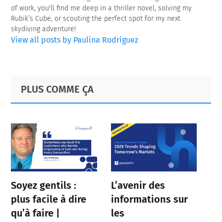
of work, you'll find me deep in a thriller novel, solving my
Rubik’s Cube, or scouting the perfect spot for my next
skydiving adventure!
View all posts by Paulina Rodriguez
Primary
Footer
PLUS COMME ÇA
Sidebar
Soyez gentils :
L’avenir des
plus facile à dire
informations sur
qu’à faire |
les