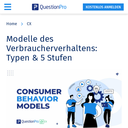
KOSTENLOS ANMELDEN
Skip
Skip
Skip
to
to
to
Home
CX
main
primary
footer
content
sidebar
Modelle des
Verbraucherverhaltens:
Typen & 5 Stufen