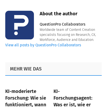
About the author
QuestionPro Collaborators
Worldwide team of Content Creation
specialists focusing on Research, CX,
Workforce, Audience and Education.
View all posts by QuestionPro Collaborators
Primary
Footer
MEHR WIE DAS
Sidebar
KI-moderierte
KI-
Forschung: Wie sie
Forschungsagent:
funktioniert, wann
Was er ist, wie er