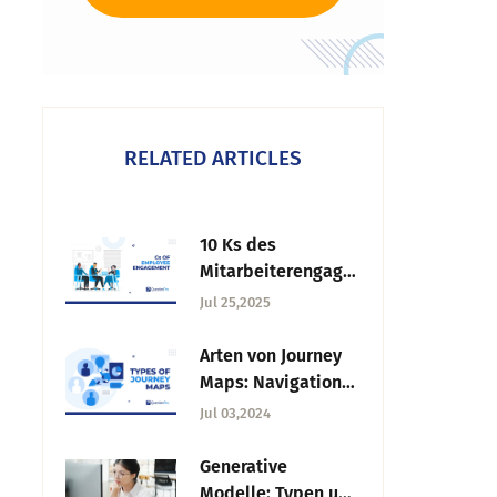
RELATED ARTICLES
10 Ks des
Mitarbeiterengage
ments, die die
Jul 25,2025
Arbeitsplatzkultur
fördern
Arten von Journey
Maps: Navigation
durch das
Jul 03,2024
Kundenerlebnis
Generative
Modelle: Typen und