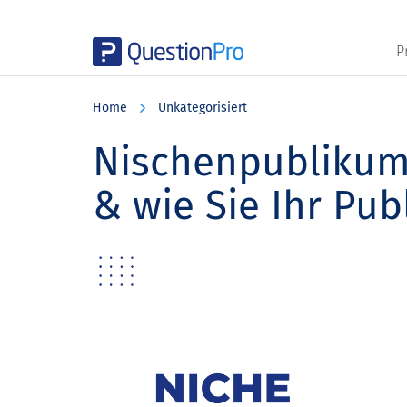
P
Skip
Skip
Skip
to
to
to
Home
Unkategorisiert
main
primary
footer
content
sidebar
Nischenpublikum: 
& wie Sie Ihr Pu