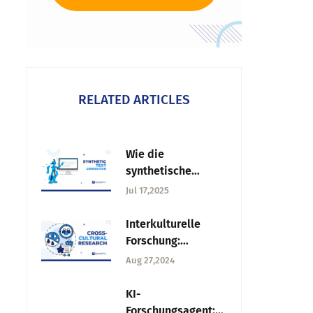
RELATED ARTICLES
Wie die
synthetische
Textgenerierung
Jul 17,2025
die
Umfrageforschung
Interkulturelle
verändert?
Forschung:
Methoden,
Aug 27,2024
Herausforderungen
&
KI-
Schlüsselergebniss
Forschungsagent: