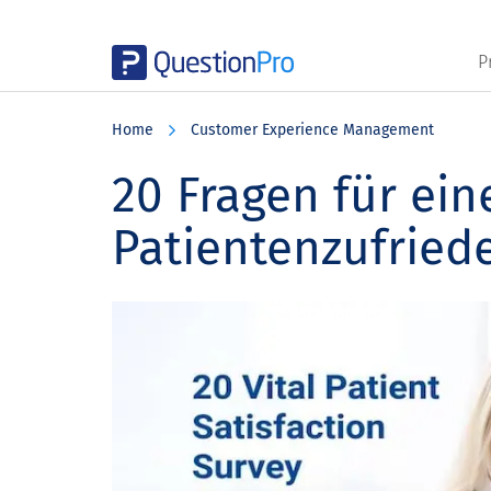
P
Skip
Skip
Skip
to
to
to
Home
Customer Experience Management
main
primary
footer
content
sidebar
20 Fragen für ei
Patientenzufried