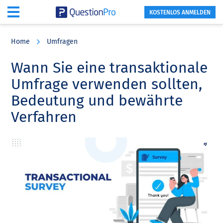
KOSTENLOS ANMELDEN
Skip
Skip
Skip
to
to
to
Home
Umfragen
main
primary
footer
content
sidebar
Wann Sie eine transaktionale
Umfrage verwenden sollten,
Bedeutung und bewährte
Verfahren