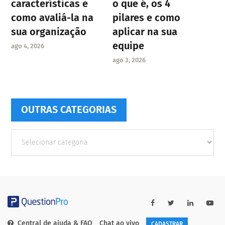
características e
o que é, os 4
como avaliá-la na
pilares e como
sua organização
aplicar na sua
equipe
ago 4, 2026
ago 3, 2026
OUTRAS CATEGORIAS
Outras
Categorias
Central de ajuda & FAQ
Chat ao vivo
CADASTRAR