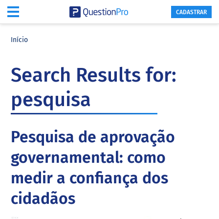
CADASTRAR
Skip
Skip
Skip
to
to
to
Início
main
primary
footer
content
sidebar
Search Results for:
pesquisa
Pesquisa de aprovação
governamental: como
medir a confiança dos
cidadãos