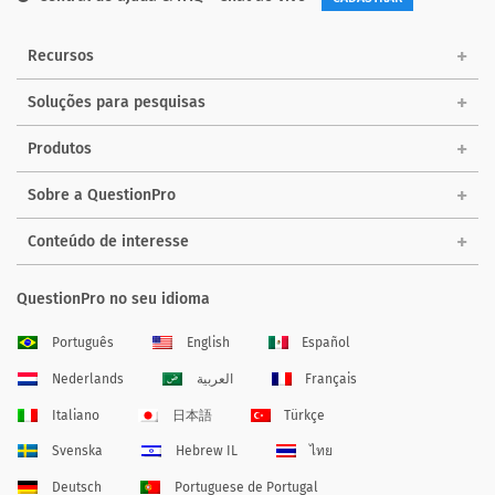
Recursos
Soluções para pesquisas
Produtos
Sobre a QuestionPro
Conteúdo de interesse
QuestionPro no seu idioma
Português
English
Español
Nederlands
العربية
Français
Italiano
日本語
Türkçe
Svenska
Hebrew IL
ไทย
Deutsch
Portuguese de Portugal