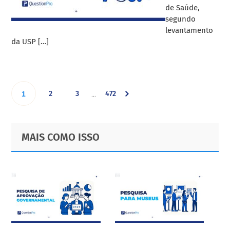
de Saúde,
segundo
levantamento
da USP […]
Interim
Go
Go
Go
Go
2
3
472
…
1
pages
omitted
to
to
to
to
Primary
Footer
MAIS COMO ISSO
page
page
page
Sidebar
page