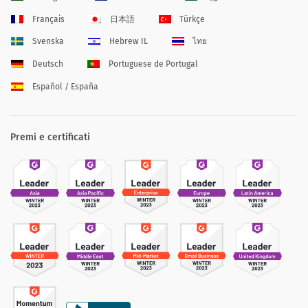
Français
日本語
Türkçe
Svenska
Hebrew IL
ไทย
Deutsch
Portuguese de Portugal
Español / España
Premi e certificati