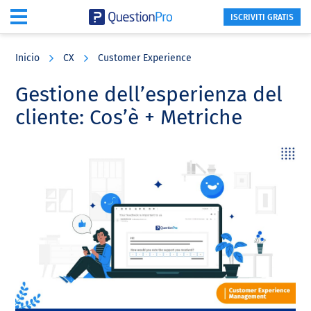
ISCRIVITI GRATIS
Skip
Skip
Skip
to
to
to
Inicio
CX
Customer Experience
main
primary
footer
content
sidebar
Gestione dell’esperienza del
cliente: Cos’è + Metriche