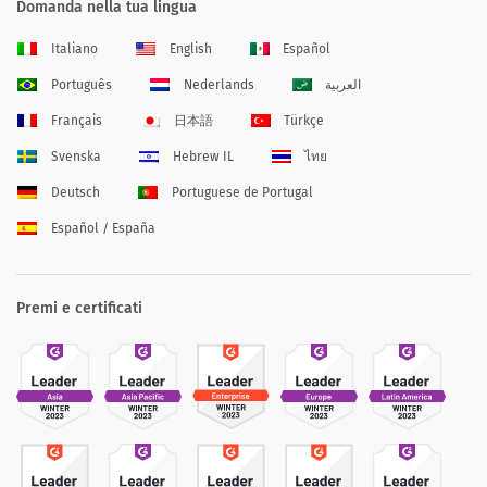
Domanda nella tua lingua
Italiano
English
Español
Português
Nederlands
العربية
Français
日本語
Türkçe
Svenska
Hebrew IL
ไทย
Deutsch
Portuguese de Portugal
Español / España
Premi e certificati