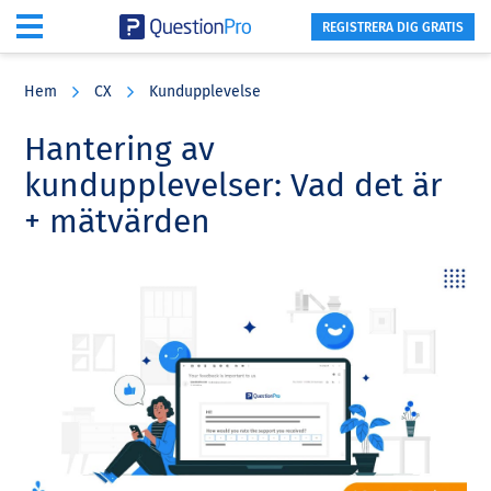
REGISTRERA DIG GRATIS
Skip
Skip
Skip
to
to
to
Hem
CX
Kundupplevelse
main
primary
footer
content
sidebar
Hantering av
kundupplevelser: Vad det är
+ mätvärden