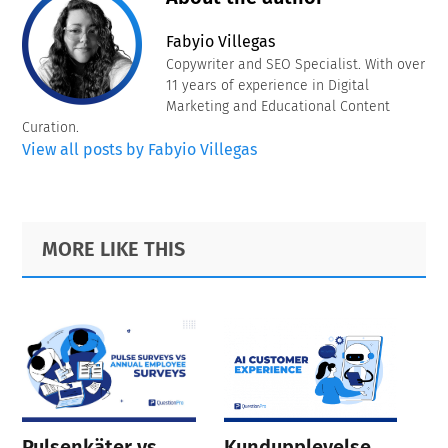
Fabyio Villegas
Copywriter and SEO Specialist. With over
11 years of experience in Digital
Marketing and Educational Content
Curation.
View all posts by Fabyio Villegas
Primary
Footer
MORE LIKE THIS
Sidebar
Pulsenkäter vs
Kundupplevelse