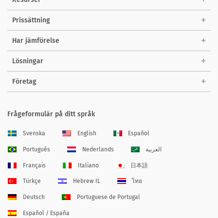
Prissättning
Har jämförelse
Lösningar
Företag
Frågeformulär på ditt språk
Svenska
English
Español
Português
Nederlands
العربية
Français
Italiano
日本語
Türkçe
Hebrew IL
ไทย
Deutsch
Portuguese de Portugal
Español / España