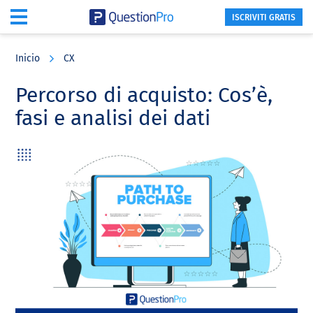
ISCRIVITI GRATIS
Skip
Skip
Skip
to
to
to
Inicio
CX
main
primary
footer
content
sidebar
Percorso di acquisto: Cos’è,
fasi e analisi dei dati