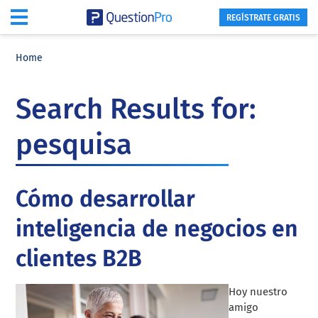
REGÍSTRATE GRATIS
Skip
Skip
Skip
to
to
to
Home
main
primary
footer
content
sidebar
Search Results for:
pesquisa
Cómo desarrollar
inteligencia de negocios en
clientes B2B
Hoy nuestro
amigo