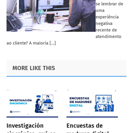
se lembrar de
uma
experiência
negativa
recente de
atendimento
ao cliente? A maioria […]
Primary
Footer
MORE LIKE THIS
Sidebar
Investigación
Encuestas de