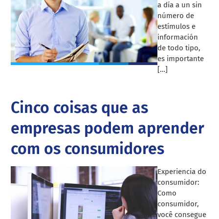
a día a un sin
número de
estímulos e
información
de todo tipo,
es importante
[…]
Cinco coisas que as
empresas podem aprender
com os consumidores
Experiencia do
consumidor:
Como
consumidor,
você consegue