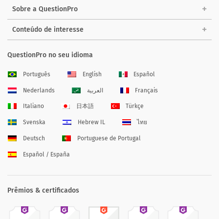
Sobre a QuestionPro
Conteúdo de interesse
QuestionPro no seu idioma
Português
English
Español
Nederlands
العربية
Français
Italiano
日本語
Türkçe
Svenska
Hebrew IL
ไทย
Deutsch
Portuguese de Portugal
Español / España
Prêmios & certificados