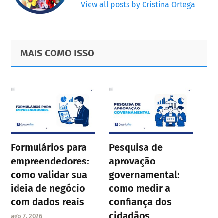
View all posts by Cristina Ortega
Primary
Footer
MAIS COMO ISSO
Sidebar
Formulários para
Pesquisa de
empreendedores:
aprovação
como validar sua
governamental:
ideia de negócio
como medir a
com dados reais
confiança dos
cidadãos
ago 7, 2026