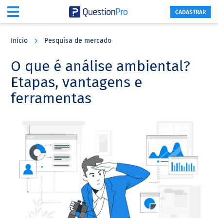
CADASTRAR
Skip
Skip
Skip
to
to
to
Início
Pesquisa de mercado
main
primary
footer
content
sidebar
O que é análise ambiental?
Etapas, vantagens e
ferramentas