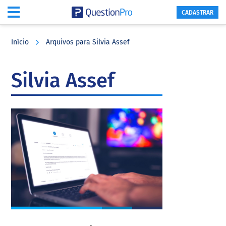
CADASTRAR
Skip
Skip
Skip
to
to
to
Início
Arquivos para Silvia Assef
main
primary
footer
content
sidebar
Silvia Assef