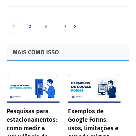
Interim
Go
Go
Go
Go
2
3
7
…
1
pages
omitted
to
to
to
to
Primary
Footer
MAIS COMO ISSO
page
page
page
Sidebar
page
Pesquisas para
Exemplos de
estacionamentos:
Google Forms:
como medir a
usos, limitações e